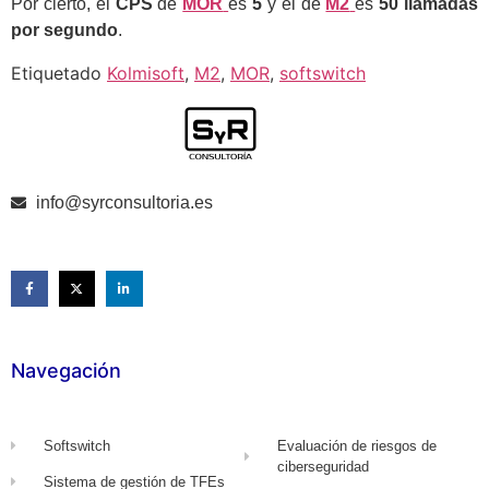
Por cierto, el
CPS
de
MOR
es
5
y el de
M2
es
50 llamadas
por segundo
.
Etiquetado
Kolmisoft
,
M2
,
MOR
,
softswitch
info@syrconsultoria.es
Navegación
Softswitch
Evaluación de riesgos de
ciberseguridad
Sistema de gestión de TFEs