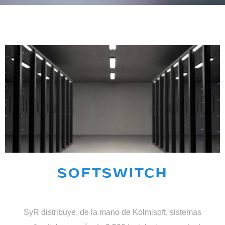
SOFTSWITCH
SyR distribuye, de la mano de Kolmisoft, sistemas