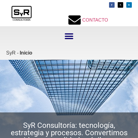
contenido
CONTACTO
SyR -
Inicio
SyR Consultoría: tecnología,
estrategia y procesos. Convertimos