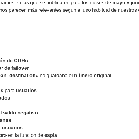
tramos en las que se publicaron para los meses de
mayo y jun
nos parecen más relevantes según el uso habitual de nuestros c
ión de CDRs
r de failover
ean_destination
» no guardaba el
número original
Ds
para
usuarios
nados
el
saldo negativo
lanas
 usuarios
or
» en la función de
espía