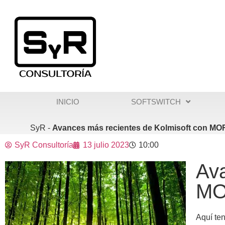
contenido
INICIO
SOFTSWITCH
SyR -
Avances más recientes de Kolmisoft con MOR
SyR Consultoría
13 julio 2023
10:00
Ava
MO
Aquí te