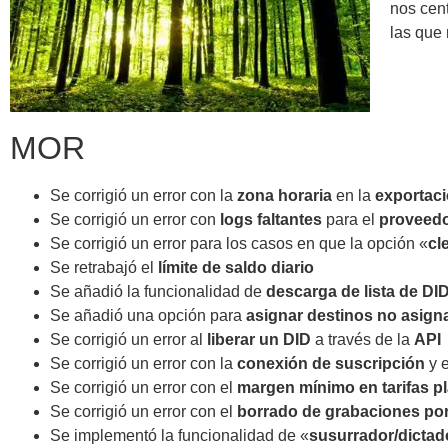
nos cen
las que 
MOR
Se corrigió un error con la
zona horaria
en la
exportac
Se corrigió un error con
logs faltantes
para el
proveedo
Se corrigió un error para los casos en que la opción «
cl
Se retrabajó el
límite de saldo diario
Se añadió la funcionalidad de
descarga de lista de DI
Se añadió una opción para
asignar destinos no asig
Se corrigió un error al
liberar un DID
a través de la
API
Se corrigió un error con la
conexión de suscripción
y 
Se corrigió un error con el
margen mínimo en tarifas p
Se corrigió un error con el
borrado de grabaciones por
Se implementó la funcionalidad de «
susurrador/dictad