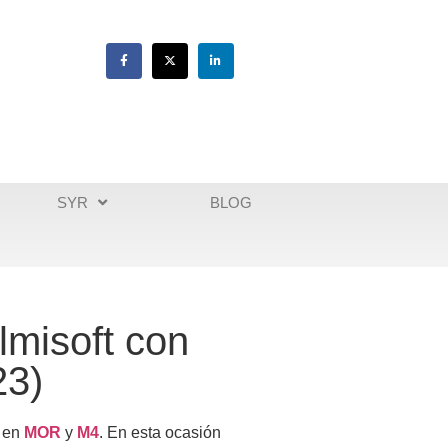
SYR
BLOG
lmisoft con
23)
o en
MOR
y
M4
. En esta ocasión