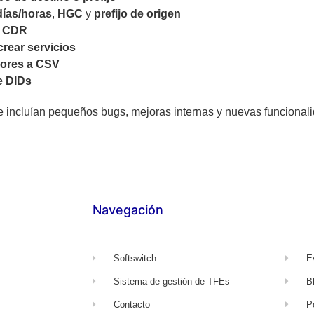
días/horas
,
HGC
y
prefijo de origen
l
CDR
crear servicios
dores a CSV
e DIDs
ue incluían pequeños bugs, mejoras internas y nuevas funcional
Navegación
Softswitch
E
Sistema de gestión de TFEs
B
Contacto
P