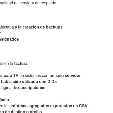
nalidad de servidor de respaldo
fectaba a la
creacion de backups
r
 asignados
es en la
factura
os para TP
en sistemas con
un solo servidor
 había sido utilizado con DIDs
 página de
suscripciones
fecto
n los
informes agregados exportados en CSV
o de destino o prefijo